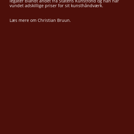
legater blandt andet fra Statens Kunstfond og han har
vundet adskillige priser for sit kunsthåndværk.
Læs mere om
Christian Bruun.