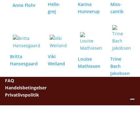
Helle-
Karina
Miss-
Anne Flohr
grej
Hunnerup
cantik
Britta
Viki
Louise
Trine
Hansesgaard
Weiland
Mathiesen
Bach
Jakobsen
FAQ
Handelsbetingelser
Privatlivspolitik
Tlf.: 70 20 10 42
E-mail:
1x1@1x1textil.dk