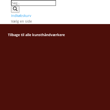
Products
search
Indkøbskurv
Vælg en side
Tilbage til alle kunsthåndværkere