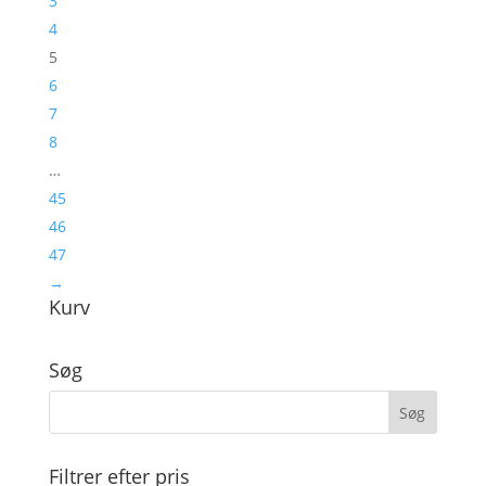
3
4
5
6
7
8
…
45
46
47
→
Kurv
Søg
Filtrer efter pris