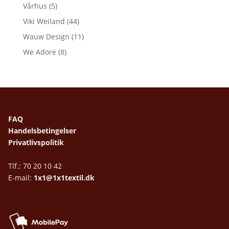
Vårhus
(5)
Viki Weiland
(44)
Wauw Design
(11)
We Adore
(8)
FAQ
Handelsbetingelser
Privatlivspolitik
Tlf.: 70 20 10 42
E-mail:
1x1@1x1textil.dk