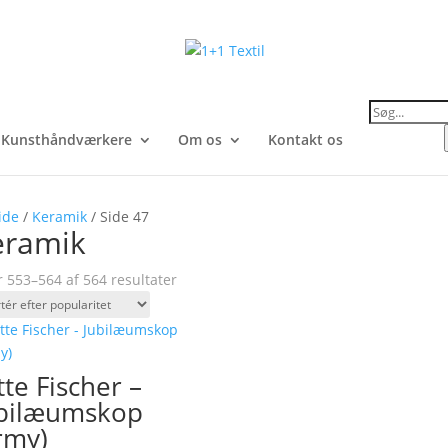
Products
search
Kunsthåndværkere
Om os
Kontakt os
ide
/
Keramik
/ Side 47
eramik
Sorteret
r 553–564 af 564 resultater
efter
popularitet
tte Fischer –
bilæumskop
rmy)