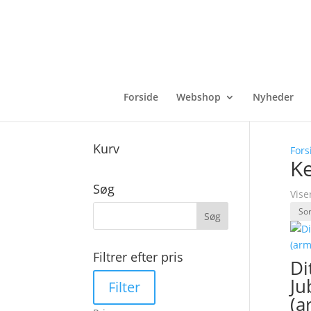
Forside
Webshop
Nyheder
Kurv
Fors
K
Søg
Vise
Filtrer efter pris
Di
Mindste
Højeste
Ju
Filter
pris
pris
(a