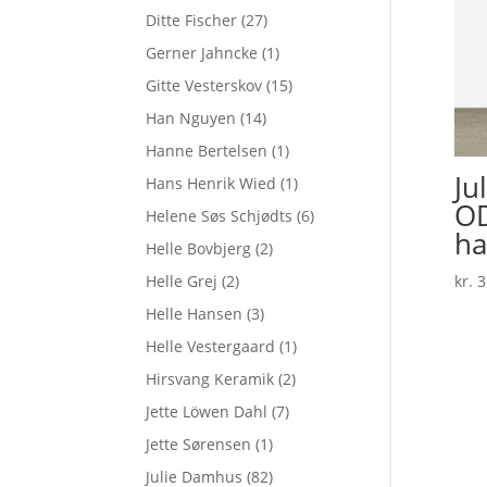
Ditte Fischer
(27)
Gerner Jahncke
(1)
Gitte Vesterskov
(15)
Han Nguyen
(14)
Hanne Bertelsen
(1)
Ju
Hans Henrik Wied
(1)
OD
Helene Søs Schjødts
(6)
ha
Helle Bovbjerg
(2)
Helle Grej
(2)
kr.
3
Helle Hansen
(3)
Helle Vestergaard
(1)
Hirsvang Keramik
(2)
Jette Löwen Dahl
(7)
Jette Sørensen
(1)
Julie Damhus
(82)