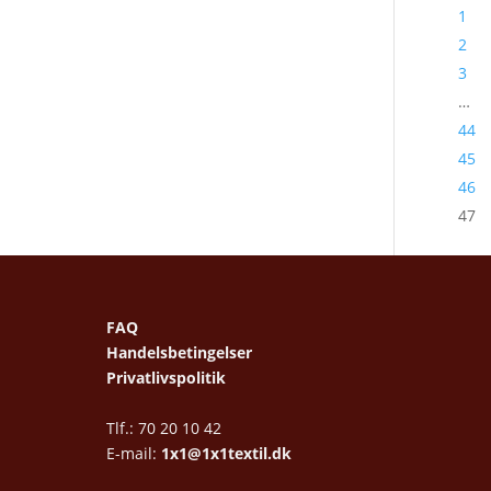
1
2
3
…
44
45
46
47
FAQ
Handelsbetingelser
Privatlivspolitik
Tlf.: 70 20 10 42
E-mail:
1x1@1x1textil.dk