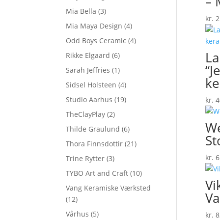
– 
Mia Bella
(3)
kr.
2
Mia Maya Design
(4)
Odd Boys Ceramic
(4)
La
Rikke Elgaard
(6)
“J
Sarah Jeffries
(1)
ke
Sidsel Holsteen
(4)
Studio Aarhus
(19)
kr.
4
TheClayPlay
(2)
We
Thilde Graulund
(6)
St
Thora Finnsdottir
(21)
kr.
6
Trine Rytter
(3)
TYBO Art and Craft
(10)
Vi
Vang Keramiske Værksted
Va
(12)
Vårhus
(5)
kr.
8