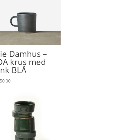
lie Damhus –
A krus med
nk BLÅ
50,00