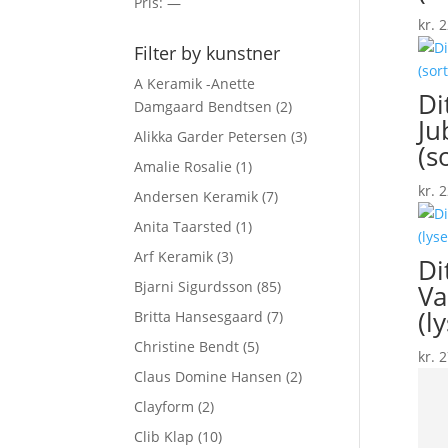
Pris:
—
kr.
2
Filter by kunstner
A Keramik -Anette
Di
Damgaard Bendtsen
(2)
Ju
Alikka Garder Petersen
(3)
(s
Amalie Rosalie
(1)
kr.
2
Andersen Keramik
(7)
Anita Taarsted
(1)
Arf Keramik
(3)
Di
Bjarni Sigurdsson
(85)
Va
(l
Britta Hansesgaard
(7)
Christine Bendt
(5)
kr.
2
Claus Domine Hansen
(2)
Clayform
(2)
Clib Klap
(10)