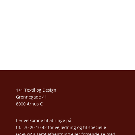
1+1 Textil og Design
Grønnegade 41
8000 Århus C
I er velkomne til at ringe på
tlf.: 70 20 10 42 for vejledning og til specielle
GAVEKØB samt afhentning eller forsendelse med