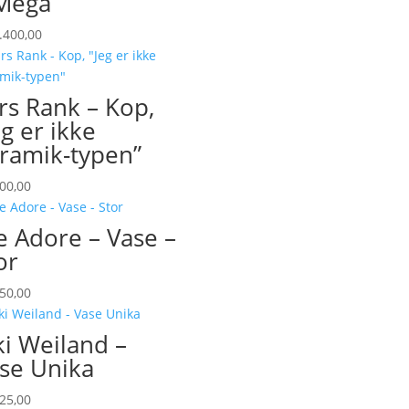
Mega
.400,00
rs Rank – Kop,
eg er ikke
ramik-typen”
00,00
 Adore – Vase –
or
50,00
ki Weiland –
se Unika
25,00