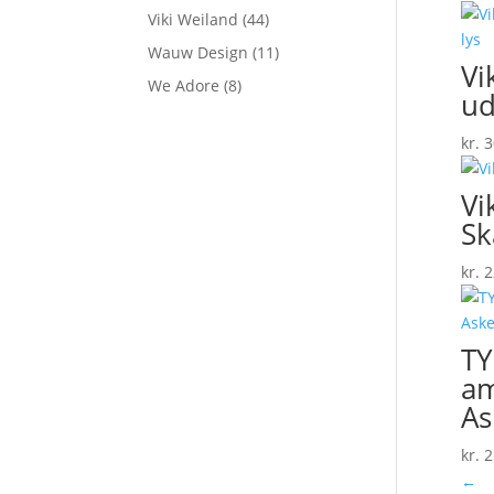
Viki Weiland
(44)
Wauw Design
(11)
Vi
We Adore
(8)
ud
kr.
3
Vi
Sk
kr.
2
TY
am
As
kr.
2
←