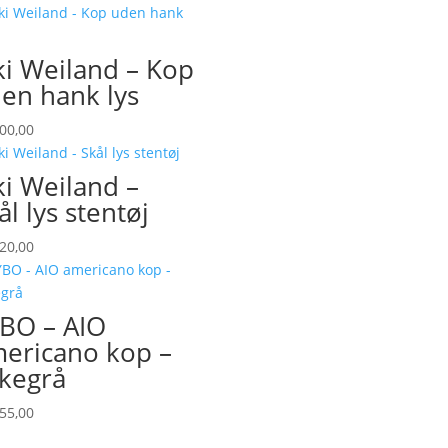
ki Weiland – Kop
en hank lys
00,00
ki Weiland –
ål lys stentøj
20,00
BO – AIO
ericano kop –
kegrå
55,00