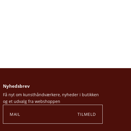
Nyhedsbrev
Få nyt om kunsthåndværkere, nyheder i butikken
og et udvalg fra webshoppen
TILMELD