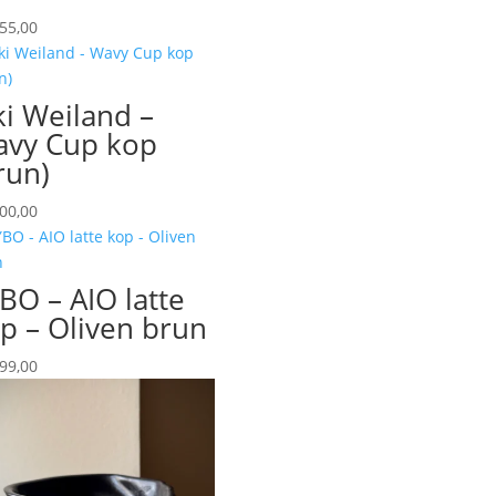
55,00
ki Weiland –
vy Cup kop
run)
00,00
BO – AIO latte
p – Oliven brun
99,00