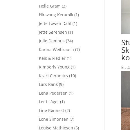
Helle Gram
(3)
Hirsvang Keramik
(1)
Jette Löwen Dahl
(1)
Jette Sørensen
(1)
St
Julie Damhus
(34)
Sk
Karina Weihrauch
(7)
k
Keis & Fiedler
(1)
Kimberly Young
(1)
kr.
4
Kraki Ceramics
(10)
Lars Rank
(9)
Lena Pedersen
(1)
Ler i Låget
(1)
Line Rønnest
(2)
Lone Simonsen
(7)
Louise Mathiesen
(5)