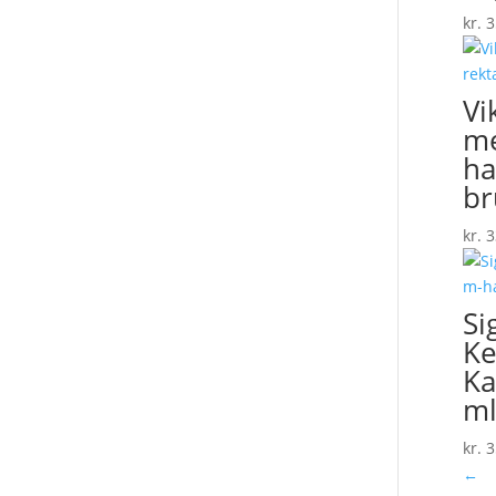
kr.
3
Vi
me
ha
br
kr.
3
Si
Ke
Ka
ml
kr.
3
←