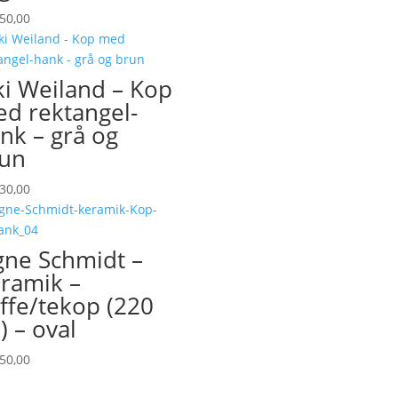
50,00
ki Weiland – Kop
d rektangel-
nk – grå og
un
30,00
gne Schmidt –
ramik –
ffe/tekop (220
) – oval
50,00