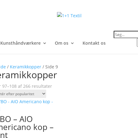
Products
search
Kunsthåndværkere
Om os
Kontakt os
ide
/
Keramikkopper
/ Side 9
eramikkopper
Sorteret
r 97–108 af 266 resultater
efter
popularitet
BO – AIO
ericano kop –
nt