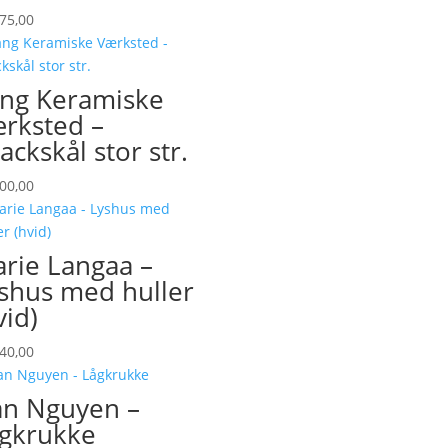
75,00
ng Keramiske
rksted –
ackskål stor str.
00,00
rie Langaa –
shus med huller
vid)
40,00
n Nguyen –
gkrukke