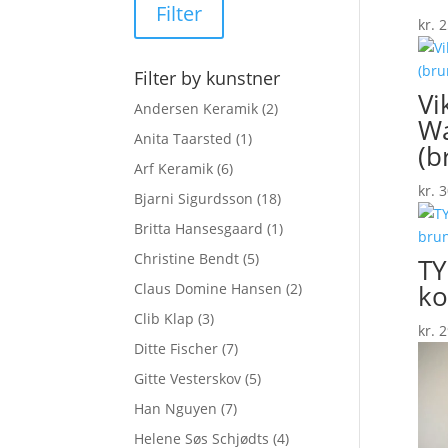
Filter
kr.
2
Filter by kunstner
Vi
Andersen Keramik
(2)
Wa
Anita Taarsted
(1)
(b
Arf Keramik
(6)
kr.
3
Bjarni Sigurdsson
(18)
Britta Hansesgaard
(1)
Christine Bendt
(5)
TY
ko
Claus Domine Hansen
(2)
Clib Klap
(3)
kr.
2
Ditte Fischer
(7)
Gitte Vesterskov
(5)
Han Nguyen
(7)
Helene Søs Schjødts
(4)