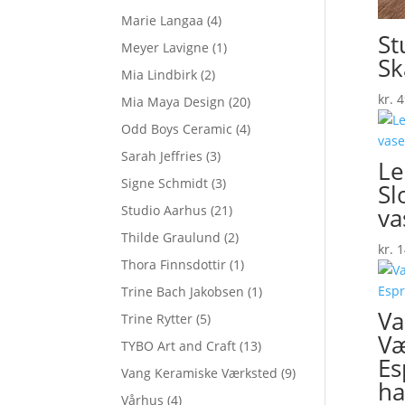
Marie Langaa
(4)
St
Meyer Lavigne
(1)
Sk
Mia Lindbirk
(2)
kr.
4
Mia Maya Design
(20)
Odd Boys Ceramic
(4)
Sarah Jeffries
(3)
Le
Signe Schmidt
(3)
Sl
va
Studio Aarhus
(21)
Thilde Graulund
(2)
kr.
1
Thora Finnsdottir
(1)
Trine Bach Jakobsen
(1)
Va
Trine Rytter
(5)
Væ
TYBO Art and Craft
(13)
Es
Vang Keramiske Værksted
(9)
ha
Vårhus
(4)