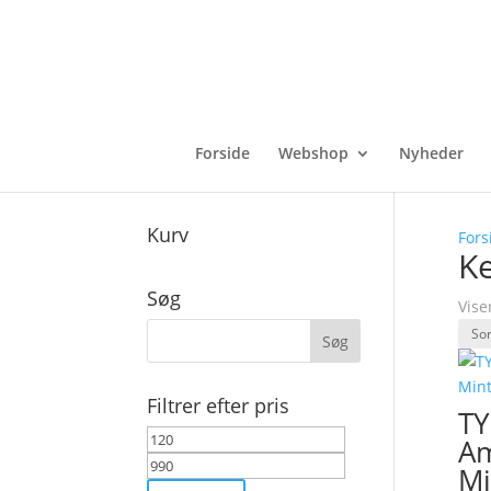
Forside
Webshop
Nyheder
Kurv
Fors
K
Søg
Vise
Filtrer efter pris
TY
Mindste
Højeste
Am
pris
pris
Mi