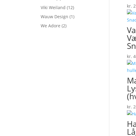
kr.
2
Viki Weiland
(12)
Wauw Design
(1)
We Adore
(2)
Va
Væ
Sn
kr.
4
Ma
Ly
(h
kr.
2
Ha
Lå