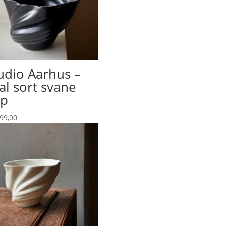
udio Aarhus –
al sort svane
op
99,00