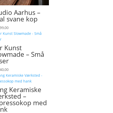
udio Aarhus –
al svane kop
99,00
r Kunst
owmade – Små
ser
40,00
ng Keramiske
rksted –
pressokop med
nk