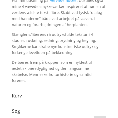
Fra min udstilling på
Hørvævsmuseet
Udstilles også
mine 4 vævede smykkeværker inspireret af hør, en af
verdens ældste tekstilfibre. Skabt ved fysisk ”dialog
med hænderne” både ved arbejdet på væven, i
naturen og forarbejdningen af hørplanten.
Stænglens/fiberens rå udtryksfulde tekstur i 4
stadier: ruskning, rødning, brydning og hegling.
Smykkerne kan skabe nye kunstneriske udtryk og
forlænge levetiden på beklædning.
De bæres frem på kroppen som en hyldest til
æstetisk bæredygtighed og den langsomme
skabelse. Menneske, kulturhistorie og samtid
forenes.
Kurv
Søg