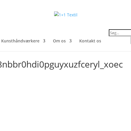
Products
search
Kunsthåndværkere
Om os
Kontakt os
nbbr0hdi0pguyxuzfceryl_xoec