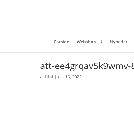
Forside
Webshop
Nyheder
att-ee4grqav5k9wmv-8
af
Hihi
|
okt 16, 2025