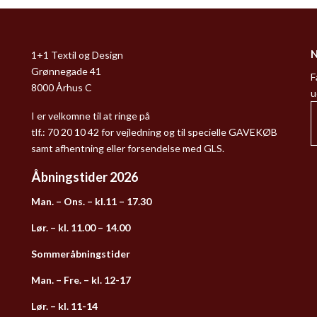
N
1+1 Textil og Design
Grønnegade 41
F
8000 Århus C
u
I er velkomne til at ringe på
tlf.: 70 20 10 42 for vejledning og til specielle GAVEKØB
samt afhentning eller forsendelse med GLS.
Åbningstider 2026
Man. – Ons. – kl.11 – 17.30
Lør. – kl. 11.00 – 14.00
Sommeråbningstider
Man. – Fre. – kl. 12-17
Lør. – kl. 11-14