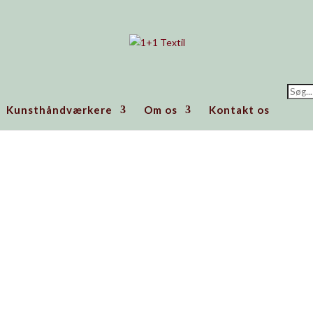
Prod
searc
Kunsthåndværkere
Om os
Kontakt os