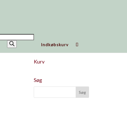
ucts
h
Indkøbskurv
Kurv
Søg