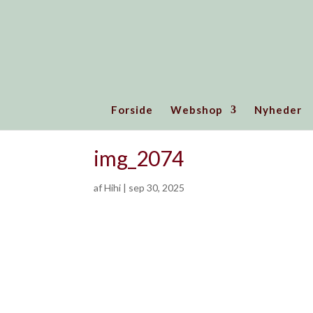
Forside
Webshop
Nyheder
img_2074
af
Hihi
|
sep 30, 2025