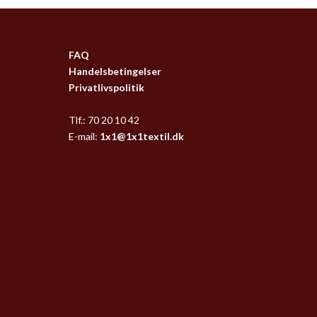
FAQ
Handelsbetingelser
Privatlivspolitik
Tlf.: 70 20 10 42
E-mail:
1x1@1x1textil.dk