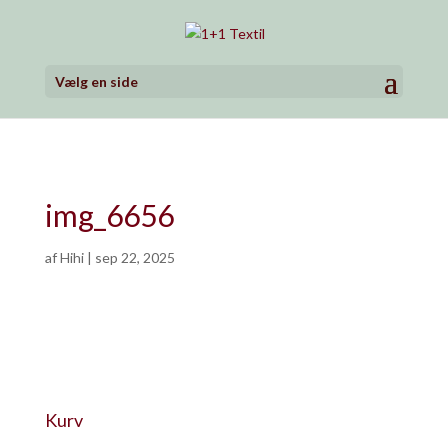
Vælg en side
img_6656
af
Hihi
|
sep 22, 2025
Kurv