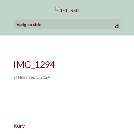
Vælg en side
IMG_1294
af
Hihi
|
sep 5, 2024
Kurv