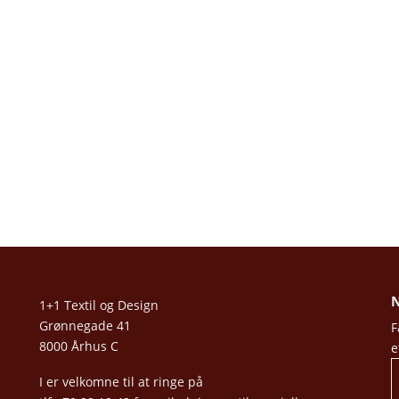
N
1+1 Textil og Design
Grønnegade 41
F
8000 Århus C
e
I er velkomne til at ringe på