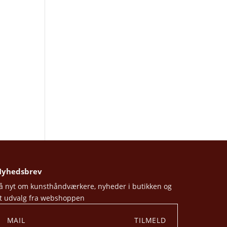
yhedsbrev
å nyt om kunsthåndværkere, nyheder i butikken og
t udvalg fra webshoppen
TILMELD