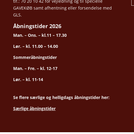
tlf.: 70 20 10 42 for vejledning og til specielle
GAVEKØB samt afhentning eller forsendelse med
GLS.
Åbningstider 2026
Man. – Ons. – kl.11 – 17.30
Lør. – kl. 11.00 – 14.00
Sommeråbningstider
Man. – Fre. – kl. 12-17
Lør. – kl. 11-14
Se flere særlige og helligdags åbningstider her:
Særlige åbningstider