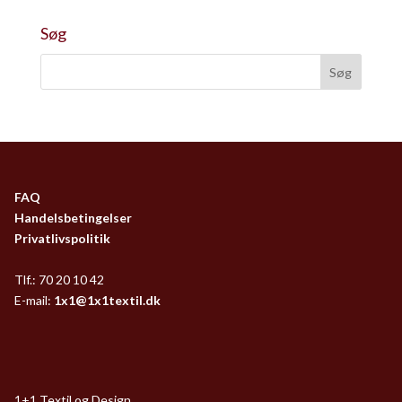
Søg
FAQ
Handelsbetingelser
Privatlivspolitik
Tlf.: 70 20 10 42
E-mail:
1x1@1x1textil.dk
1+1 Textil og Design