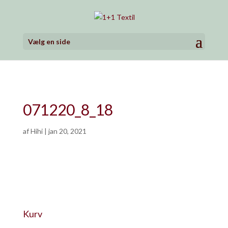
Vælg en side
071220_8_18
af
Hihi
|
jan 20, 2021
Kurv